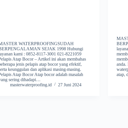
MAS
MASTER WATERPROOFINGSUDAH
BERP
BERPENGALAMAN SEJAK 1998 Hubungi
layan
layanan kami : 0852-8117-3001 021-8221059
membra
Pelapis Atap Bocor – Artikel ini akan membahas
membe
beberapa jenis pelapis atap bocor yang efektif,
anda.
serta keunggulan dan aplikasi masing-masing.
waterp
Pelapis Atap Bocor Atap bocor adalah masalah
atap,
yang sering dihadapi…
masterwaterproofing.id
27 Juni 2024