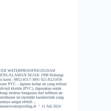
TER WATERPROOFINGSUDAH
ENGALAMAN SEJAK 1998 Hubungi
an kami : 0852-8117-3001 021-8221059
ane PVC – lapisan kedap air yang terbuat
olivinil klorida (PVC), digunakan untuk
ungi struktur bangunan dari infiltrasi air.
embrane ini memiliki karakteristik yang
atnya sangat efektif…
masterwaterproofing.id
11 Juli 2024