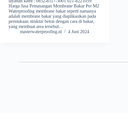
layanan kami : 0852-8117-3001 021-8221059
Harga Jasa Pemasangan Membrane Bakar Per M2
Waterproofing membrane bakar seperti namanya
adalah membrane bakar yang diaplikasikan pada
permukaan struktur beton dengan cara di bakar,
yang membuat area tersebut…
masterwaterproofing.id
4 Juni 2024