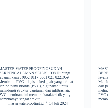
MASTER WATERPROOFINGSUDAH
MAS
BERPENGALAMAN SEJAK 1998 Hubungi
BERP
layanan kami : 0852-8117-3001 021-8221059
layan
Membrane PVC – lapisan kedap air yang terbuat
Membr
dari polivinil klorida (PVC), digunakan untuk
dari p
melindungi struktur bangunan dari infiltrasi air.
melind
PVC membrane ini memiliki karakteristik yang
PVC m
membuatnya sangat efektif…
membu
masterwaterproofing.id
14 Juli 2024